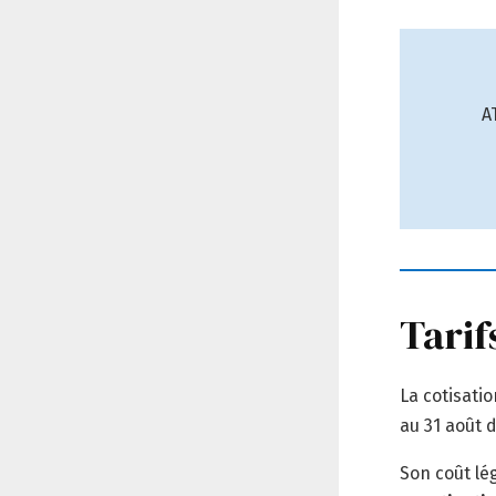
A
Tarif
La cotisati
au 31 août 
Son coût lé