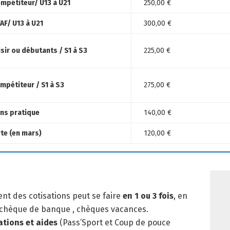
mpétiteur/ U13 à U21
250,00 €
AF/ U13 à U21
300,00 €
isir ou débutants / S1 à S3
225,00 €
mpétiteur / S1 à S3
275,00 €
ans pratique
140,00 €
te (en mars)
120,00 €
nt des cotisations peut se faire
en 1 ou 3 fois
, en
 chèque de banque , chèques vacances.
ations et aides
(Pass’Sport et Coup de pouce