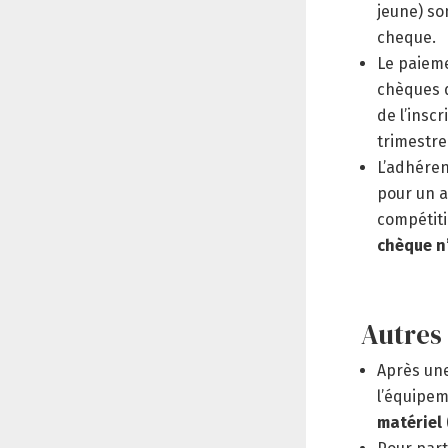
jeune) so
cheque.
Le paiem
chèques d
de l’insc
trimestre
L’adhére
pour un a
compétiti
chèque n’
Autres 
Après une
l’équipem
matériel