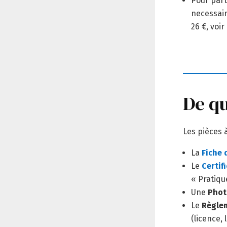
Pour part
necessair
26 €, voir
De qu
Les pièces à
La
Fiche 
Le
Certif
« Pratiqu
Une
Phot
Le
Règlem
(licence,