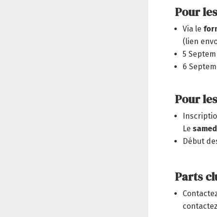
Pour le
Via le
for
(lien env
5 Septemb
6 Septemb
Pour le
Inscriptio
Le
samedi
Début de
Parts cl
Contactez
contactez