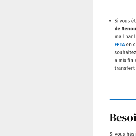
Si vous ét
de Renou
mail par 
FFTA
en c
souhaitez
a mis fin
transfert
Besoi
Si vous hés